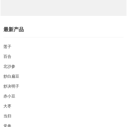
最新产品
莲子
百合
北沙参
炒白扁豆
炒决明子
赤小豆
大枣
当归
党参