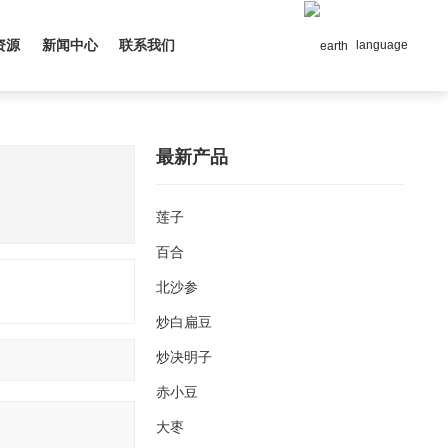
资源
新闻中心
联系我们
language
最新产品
莲子
百合
北沙参
炒白扁豆
炒决明子
赤小豆
大枣